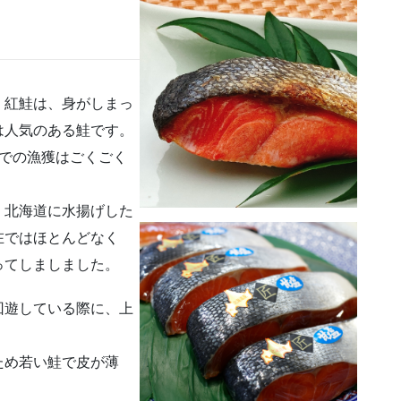
。紅鮭は、身がしまっ
は人気のある鮭です。
での漁獲はごくごく
、北海道に水揚げした
在ではほとんどなく
ってしましました。
回遊している際に、上
ため若い鮭で皮が薄