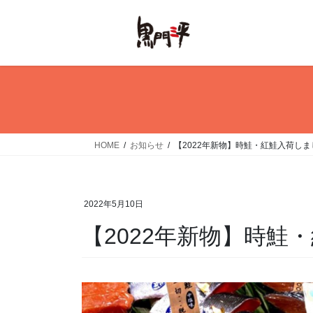
コ
ナ
ン
ビ
テ
ゲ
ン
ー
ツ
シ
へ
ョ
ス
ン
キ
に
ッ
移
HOME
お知らせ
【2022年新物】時鮭・紅鮭入荷しま
プ
動
2022年5月10日
【2022年新物】時鮭