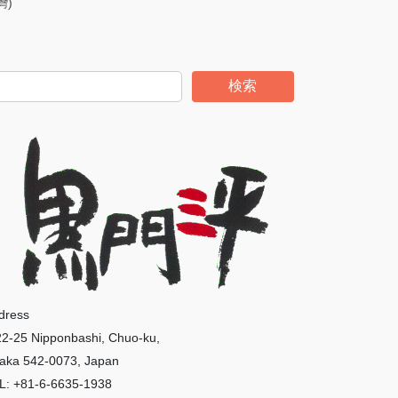
灣)
検索
dress
22-25 Nipponbashi, Chuo-ku,
aka 542-0073, Japan
L: +81-6-6635-1938