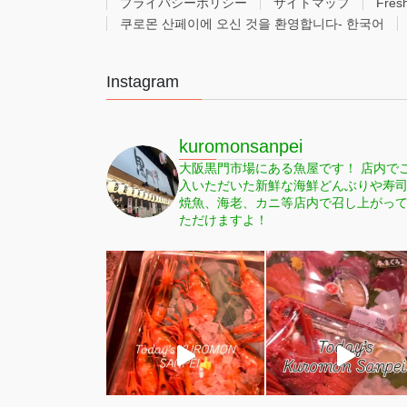
プライバシーポリシー
サイトマップ
Fres
쿠로몬 산페이에 오신 것을 환영합니다- 한국어
Instagram
kuromonsanpei
大阪黒門市場にある魚屋です！
店内で
入いただいた新鮮な海鮮どんぶりや寿
焼魚、海老、カニ等店内で召し上がっ
ただけますよ！