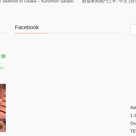
h Seafood in Osaka – Kuromon Sanpei
歡迎來到黑門三平- 中文 (台
Facebook
ご購
司、
てい
Ad
1-
Os
TE