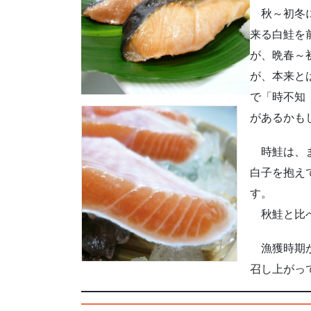
秋～初冬に
来る白鮭を
が、晩春～
が、本来と
で「時不知
があるかも
時鮭は、ま
白子を抱え
す。
秋鮭と比べ
漁獲時期が
召し上がっ