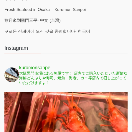
Fresh Seafood in Osaka – Kuromon Sanpei
歡迎來到黑門三平- 中文 (台灣)
쿠로몬 산페이에 오신 것을 환영합니다- 한국어
Instagram
kuromonsanpei
大阪黒門市場にある魚屋です！
店内でご購入いただいた新鮮な
海鮮どんぶりや寿司、焼魚、海老、カニ等店内で召し上がって
いただけますよ！