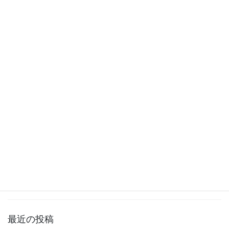
ごろっと数の子松前漬け
うまいもん便
コロコロ切れ子辛子明太子
百貨店事業部
名物！？厚切塩鮭切身
三平水産の時代から、百貨店の店頭で黒門三平
名物ともいえるのがこの厚切塩紅鮭切身です。 ス
ーパーなどで販売されている鮭の切身は60～80g
程度。厚切といっても100g程度ですが、黒門三平
の厚切紅鮭は120～140gありま […]
最近の投稿