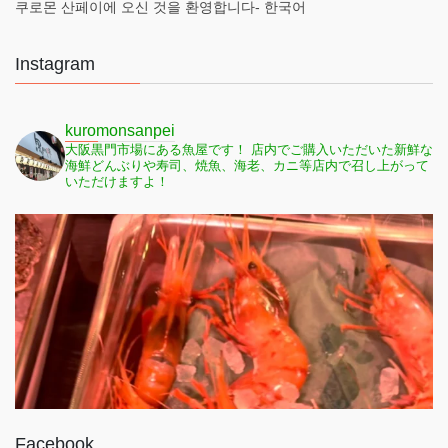
쿠로몬 산페이에 오신 것을 환영합니다- 한국어
Instagram
kuromonsanpei
大阪黒門市場にある魚屋です！
店内でご購入いただいた新鮮な
海鮮どんぶりや寿司、焼魚、海老、カニ等店内で召し上がって
いただけますよ！
Facebook