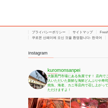
プライバシーポリシー
サイトマップ
Fres
쿠로몬 산페이에 오신 것을 환영합니다- 한국어
Instagram
kuromonsanpei
大阪黒門市場にある魚屋です！
店内で
入いただいた新鮮な海鮮どんぶりや寿
焼魚、海老、カニ等店内で召し上がっ
ただけますよ！