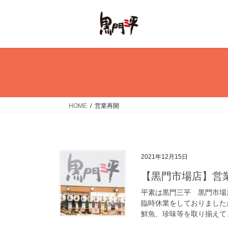
コ
ナ
ン
ビ
テ
ゲ
ン
ー
ツ
シ
へ
ョ
ス
ン
キ
に
ッ
移
HOME
営業再開
プ
動
2021年12月15日
【黒門市場店】営
平素は黒門三平 黒門市場
臨時休業をしておりました
鮮魚、珍味等を取り揃えて、