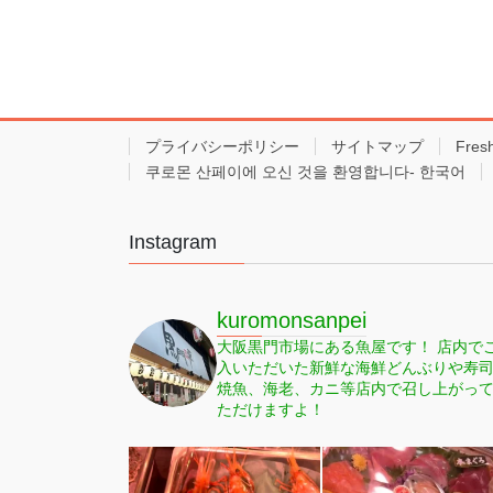
プライバシーポリシー
サイトマップ
Fres
쿠로몬 산페이에 오신 것을 환영합니다- 한국어
Instagram
kuromonsanpei
大阪黒門市場にある魚屋です！
店内で
入いただいた新鮮な海鮮どんぶりや寿
焼魚、海老、カニ等店内で召し上がっ
ただけますよ！