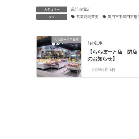
黒門市場店
カテゴリー
営業時間変更
黒門三平黒門市場
タグ
ららぽーと門真店
前の記事
【ららぽーと店 閉店
のお知らせ】
2026年1月16日