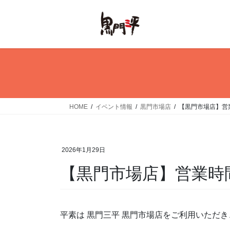
コ
ナ
ン
ビ
テ
ゲ
ン
ー
ツ
シ
へ
ョ
ス
ン
キ
に
ッ
移
HOME
イベント情報
黒門市場店
【黒門市場店】営
プ
動
2026年1月29日
【黒門市場店】営業時
平素は 黒門三平 黒門市場店をご利用いただ