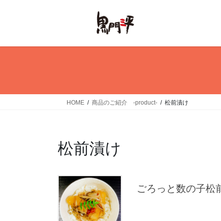
コ
ナ
ン
ビ
テ
ゲ
ン
ー
ツ
シ
へ
ョ
ス
ン
キ
に
ッ
移
HOME
商品のご紹介 -product-
松前漬け
プ
動
松前漬け
ごろっと数の子松