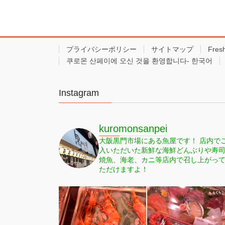
プライバシーポリシー
サイトマップ
Fres
쿠로몬 산페이에 오신 것을 환영합니다- 한국어
Instagram
kuromonsanpei
大阪黒門市場にある魚屋です！
店内で
入いただいた新鮮な海鮮どんぶりや寿
焼魚、海老、カニ等店内で召し上がっ
ただけますよ！